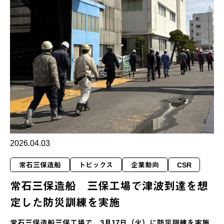
2026.04.03
常石三保造船
トピックス
企業動向
CSR
常石三保造船 三保工場で津波到達を想
定した防災訓練を実施
常石三保造船三保工場で、3月17日（火）に防災訓練を実施