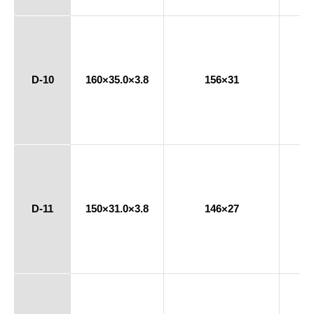
D-10
160×35.0×3.8
156×31
D-11
150×31.0×3.8
146×27