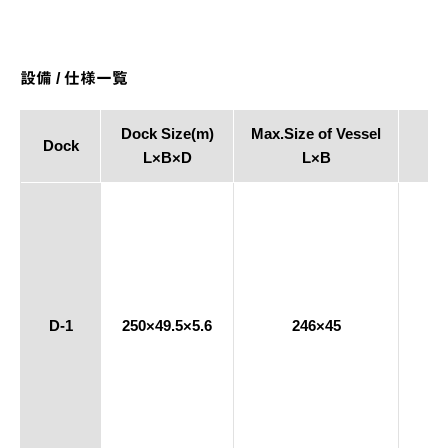
設備 / 仕様一覧
Dock Size(m)
Max.Size of Vessel
Dock
L×B×D
L×B
D-1
250×49.5×5.6
246×45