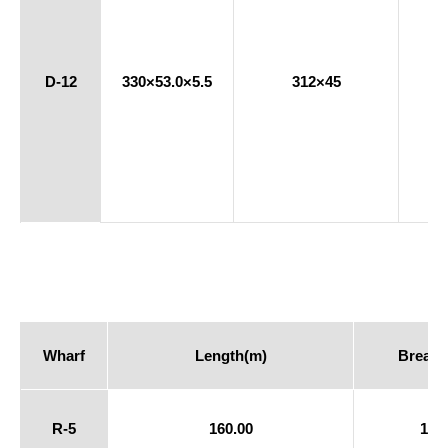
D-12
330×53.0×5.5
312×45
Wharf
Length(m)
Breadt
R-5
160.00
18.