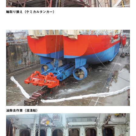
軸取り換え（ケミカルタンカー）
油除去作業（浚渫船）