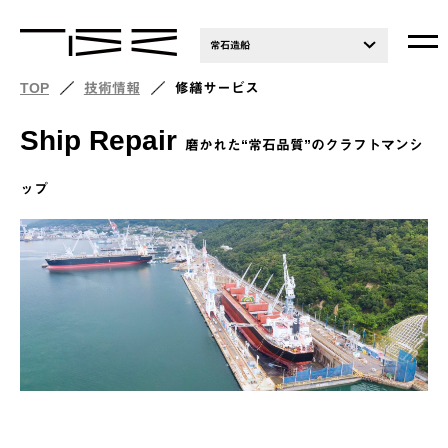
常石造船
TOP
技術情報
修繕サービス
Ship Repair
磨かれた“常石品質”のクラフトマンシ
ップ