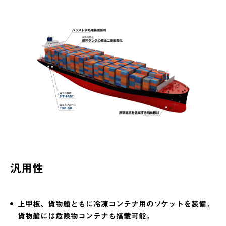
M
T
T
O
-
P
F
-
A
G
S
汎用性
R
T
上甲板、貨物艙ともに冷凍コンテナ用のソケットを装備。
貨物艙には危険物コンテナも搭載可能。