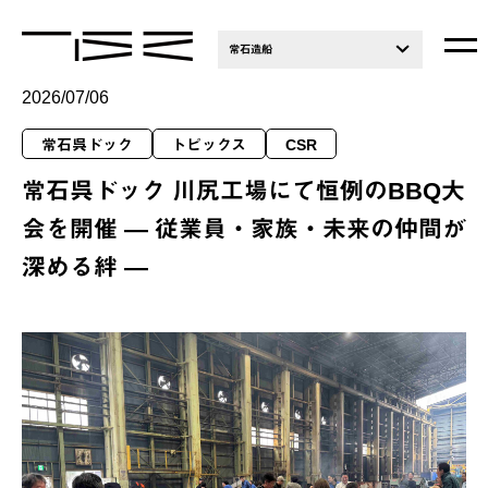
常石造船
2026/07/06
常石呉ドック
トピックス
CSR
常石呉ドック 川尻工場にて恒例のBBQ大
会を開催 ― 従業員・家族・未来の仲間が
深める絆 ―