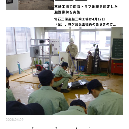
三崎工場で南海トラフ地震を想定した
避難訓練を実施
常石三保造船三崎工場は4月17日
（金）、城ケ島公園職員の皆さまのご協
力のもと、南海トラフ地震発生により大
津波警報が発令されたケースを想定した
避難訓練を実施しました。
2026.04.09