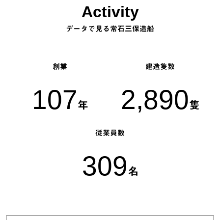
Activity
データで見る常石三保造船
創業
建造隻数
107
2,890
年
隻
従業員数
309
名