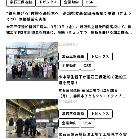
常石三保造船
トピックス
企業動向
CSR
“鉄を曲げる”体験を高校生へ 新潟県立新発田南高校で撓鉄（ぎょう
てつ）体験授業を実施
常石三保造船新潟工場は、3月13日（金）、新潟県立新発田南高校にて、機
械工学科2年生40名を対象に、撓鉄（ぎょうてつ：鋼板を曲げる加工技術）
に関する体験授業を実施しました。
2026.04.08
常石三保造船
トピックス
企業動向
CSR
小中学生親子が常石三保造船で造船工
場を見学！
常石三保造船 三保工場では3月30日
（月）、静岡市子どもクリエイティブタ
ウン「ま・あ・る」の仕事・ものづくり
2026.04.06
講座の一環として、工場見学を実施しま
した。
常石三保造船
トピックス
企業動向
CSR
常石三保造船新潟工場で工場見学を実