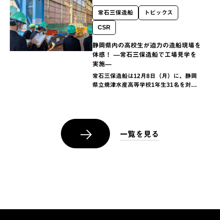
常石三保造船
トピックス
CSR
静岡県内の高校生が迫力の造船現場を
体感！ ―常石三保造船で工場見学を
実施―
常石三保造船は12月8日（月）に、静岡
県立焼津水産高等学校1年生31名を対象
に工場見学を実施しました。この取り組
みは、県内の水産を学ぶ生徒に向けて、
進路選択に役立てることを目的として毎
年継続的に実施し…
一覧を見る