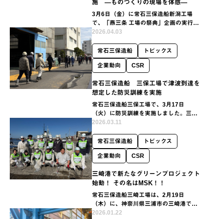
施 ―ものづくりの現場を体感―
3月6日（金）に常石三保造船新潟工場
で、「燕三条 工場の祭典」企画の実行委
員会の方からご依頼いただき関係者を対
2026.04.03
象とした工場見学を実施しました。
常石三保造船
トピックス
企業動向
CSR
常石三保造船 三保工場で津波到達を
想定した防災訓練を実施
常石三保造船三保工場で、3月17日
（火）に防災訓練を実施しました。三保
工場では従業員および協力会社を対象
2026.03.11
に、毎年継続して防災訓練実施に取り組
んでいます。本年の訓練では、昨年7月の
常石三保造船
トピックス
津波警報発令時の避難経…
企業動向
CSR
三崎港で新たなグリーンプロジェクト
始動！ その名はMSK！！
常石三保造船三崎工場は、2月19日
（木）に、神奈川県三浦市の三崎港で清
掃活動を実施しました。
2026.01.22