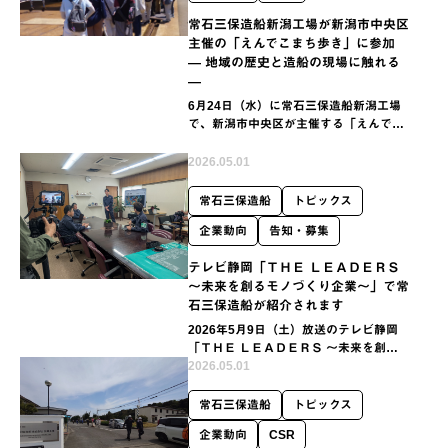
常石三保造船新潟工場が新潟市中央区
主催の「えんでこまち歩き」に参加
― 地域の歴史と造船の現場に触れる
―
6月24日（水）に常石三保造船新潟工場
で、新潟市中央区が主催する「えんでこ
まち歩き」のコースの一つとして、工場
見学を実施しました。
2026.05.01
常石三保造船
トピックス
企業動向
告知・募集
テレビ静岡「ＴＨＥ ＬＥＡＤＥＲＳ
～未来を創るモノづくり企業～」で常
石三保造船が紹介されます
2026年5月9日（土）放送のテレビ静岡
「ＴＨＥ ＬＥＡＤＥＲＳ ～未来を創るモ
ノづくり企業～」にて、常石三保造船が
2026.05.01
紹介される事となりました。
常石三保造船
トピックス
企業動向
CSR