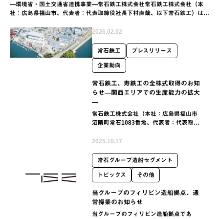
―環境省・国土交通省連携事業―常石鉄工株式会社常石鉄工株式会社（本
社：広島県福山市、代表者：代表取締役社長下村直哉、以下常石鉄工）は、
環境省および国土交通省が連携して実施する事業であり、一般財団法人日…
2026.02.02
常石鉄工
プレスリリース
企業動向
常石鉄工、寿鉄工の全株式取得のお知
らせ―関西エリアでの生産能力の拡大
―
常石鉄工株式会社（本社：広島県福山市
沼隈町常石1083番地、代表者：代表取締
役社長 下村直哉、以下「常石鉄工」）
は、2026年2月1日に株式会社IHI（本
2025.10.17
社：東京都江東区豊洲三丁目1-1、代表
者：代表…
常石グループ造船セグメント
トピックス
その他
当グループのフィリピン造船拠点、通
常操業のお知らせ
当グループのフィリピン造船拠点であ