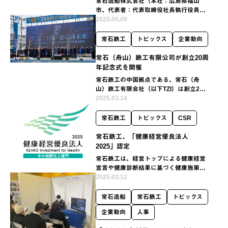
常石造船株式会社（本社：広島県福山
市、代表者：代表取締役社長執行役員奥
村幸生）は6月30日より下記造船セグメ
2025.05.09
ントの5社について社名を変更いたしま
す。あわせて、造船セグメント全社の企
常石鉄工
トピックス
企業動向
業ロゴを常石グループ…
常石（舟山）鉄工有限公司が創立20周
年記念式を開催
常石鉄工の中国拠点である、常石（舟
山）鉄工有限会社（以下TZI）は創立20
周年を迎え、4月下旬に創立20周年記念
2025.03.14
式典を開催しました。式典には、従業員
とその家族、OB、来賓を含む計247名が
常石鉄工
トピックス
CSR
出席しました…
常石鉄工、「健康経営優良法人
2025」認定
常石鉄工は、経営トップによる健康経営
宣言や健康診断結果に基づく健康施策な
どの取り組みが評価され、「従業員の健
2025.03.12
康管理を経営的な視点で考え、戦略的に
取り組んでいる法人」として、経済産業
常石造船
常石鉄工
トピックス
省および日本健康会議…
企業動向
人事