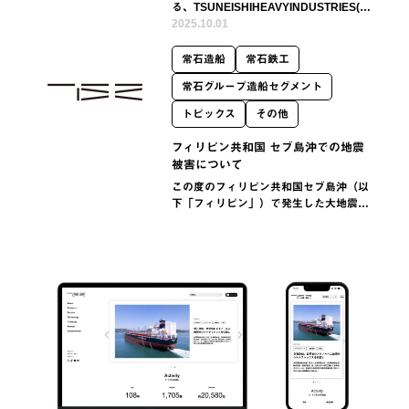
る、TSUNEISHIHEAVYINDUSTRIES(C
EBU),Inc.では、設備および安全の点検を
2025.10.01
完了し、現在は地震発生前と変わりない
操業をしています。工場内の操…
常石造船
常石鉄工
常石グループ造船セグメント
トピックス
その他
フィリピン共和国 セブ島沖での地震
被害について
この度のフィリピン共和国セブ島沖（以
下「フィリピン」）で発生した大地震に
よりお亡くなりになられた方々に対しま
して、謹んでお悔やみ申し上げますとと
もに、被災された方々に心よりお見舞い
申し上げます。当グル…