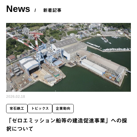
News
/
新着記事
2026.02.18
常石鉄工
トピックス
企業動向
「ゼロエミッション船等の建造促進事業」への採
択について