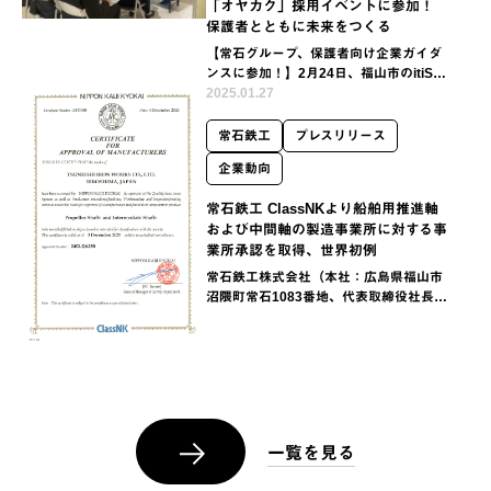
「オヤカク」採用イベントに参加！
保護者とともに未来をつくる
【常石グループ、保護者向け企業ガイダ
ンスに参加！】2月24日、福山市のitiSET
OUCHIにて開催された中国新聞主催の
2025.01.27
「オヤカク」採用イベントに、常石グル
ープの常石造船、常石鉄工、常石商事が
常石鉄工
プレスリリース
参加しま…
企業動向
常石鉄工 ClassNKより船舶用推進軸
および中間軸の製造事業所に対する事
業所承認を取得、世界初例
常石鉄工株式会社（本社：広島県福山市
沼隈町常石1083番地、代表取締役社長：
下村直哉）は、12月4日、一般財団法人
日本海事協会（本部：東京都千代田区、
以下「ClassNK」）から船舶用推進軸お
よび中間…
一覧を見る