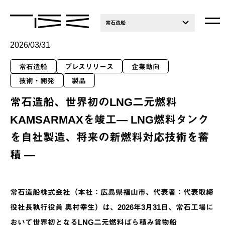
常石造船
2026/03/31
常石造船
プレスリリース
企業動向
技術・開発
製品
常石造船、世界初のLNG二元燃料
KAMSARMAXを竣工― LNG燃料タンク
を自社製造、将来の新燃料対応技術を蓄
積 ―
常石造船株式会社（本社：広島県福山市、代表者：代表取締
役社長執行役員 奥村幸生）は、2026年3月31日、常石工場に
おいて世界初となるLNG二元燃料ばら積み貨物船