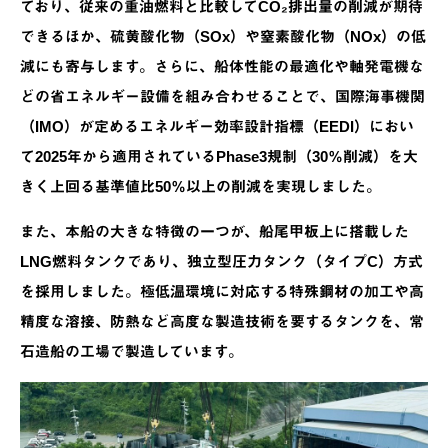
ており、従来の重油燃料と比較してCO₂排出量の削減が期待
できるほか、硫黄酸化物（SOx）や窒素酸化物（NOx）の低
減にも寄与します。さらに、船体性能の最適化や軸発電機な
どの省エネルギー設備を組み合わせることで、国際海事機関
（IMO）が定めるエネルギー効率設計指標（EEDI）におい
て2025年から適用されているPhase3規制（30％削減）を大
きく上回る基準値比50％以上の削減を実現しました。
また、本船の大きな特徴の一つが、船尾甲板上に搭載した
LNG燃料タンクであり、独立型圧力タンク（タイプC）方式
を採用しました。極低温環境に対応する特殊鋼材の加工や高
精度な溶接、防熱など高度な製造技術を要するタンクを、常
石造船の工場で製造しています。