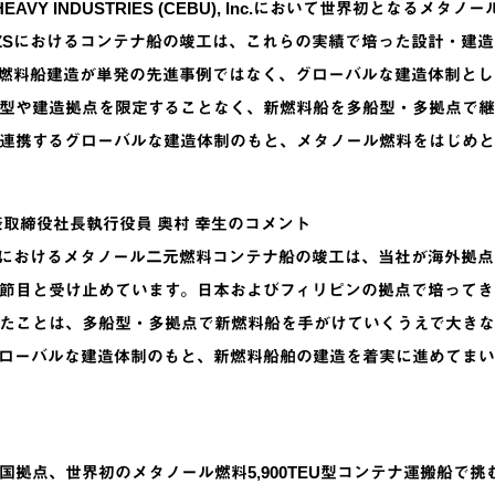
I HEAVY INDUSTRIES (CEBU), Inc.において世界初と
ZSにおけるコンテナ船の竣工は、これらの実績で培った設計・建
燃料船建造が単発の先進事例ではなく、グローバルな建造体制とし
型や建造拠点を限定することなく、新燃料船を多船型・多拠点で継
連携するグローバルな建造体制のもと、メタノール燃料をはじめと
表取締役社長執行役員 奥村 幸生のコメント
Sにおけるメタノール二元燃料コンテナ船の竣工は、当社が海外拠
節目と受け止めています。日本およびフィリピンの拠点で培ってき
たことは、多船型・多拠点で新燃料船を手がけていくうえで大きな
ローバルな建造体制のもと、新燃料船舶の建造を着実に進めてまい
国拠点、世界初のメタノール燃料5,900TEU型コンテナ運搬船で挑