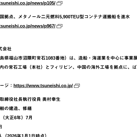
tsuneishi.co.jp/news/p105/
国拠点、メタノール二元燃料5,900TEU型コンテナ運搬船を進水
tsuneishi.co.jp/news/p967/
式会社
島県福山市沼隈町常石1083番地）は、造船・海運業を中心に事業
内の常石工場（本社）とフィリピン、中国の海外工場を拠点に、ば
ージ：
https://www.tsuneishi.co.jp/
取締役社長執行役員 奥村幸生
舶の建造、修繕
年（大正6年）7月
円
人（2026年1月1日時点）