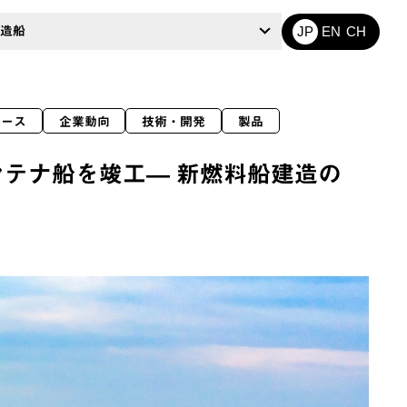
造船
JP
EN
CH
リース
企業動向
技術・開発
製品
テナ船を竣工― 新燃料船建造の