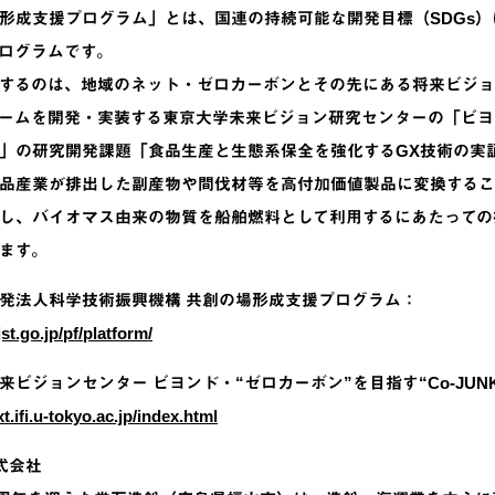
成支援プログラム」とは、国連の持続可能な開発目標（SDGs）
ログラムです。
するのは、地域のネット・ゼロカーボンとその先にある将来ビジョ
ームを開発・実装する東京大学未来ビジョン研究センターの「ビヨンド
」の研究開発課題「食品生産と生態系保全を強化するGX技術の実
品産業が排出した副産物や間伐材等を高付加価値製品に変換するこ
し、バイオマス由来の物質を船舶燃料として利用するにあたっての
ます。
発法人科学技術振興機構 共創の場形成支援プログラム：
st.go.jp/pf/platform/
来ビジョンセンター ビヨンド・“ゼロカーボン”を目指す“Co-JUN
xt.ifi.u-tokyo.ac.jp/index.html
式会社