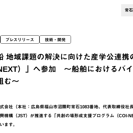
常石
プレスリリース
技術・開発
船 地域課題の解決に向けた産学公連携
I-NEXT）」へ参加 ～船舶における
組む～
会社（本社：広島県福山市沼隈町常石1083番地、代表取締役社長
興機構（JST）が推進する「共創の場形成支援プログラム（COI-
います。