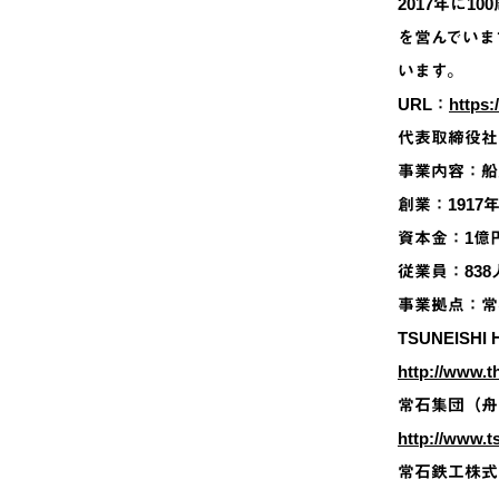
2017年に
を営んでいま
います。
URL：
https:
代表取締役社
事業内容：船
創業：1917
資本金：1億
従業員：838
事業拠点：常
TSUNEISHI
http://www.t
常石集団（舟
http://www.t
常石鉄工株式