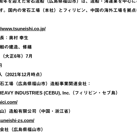
100周年を迎えた常石造船（広島県福山市）は、造船・海運業を中
す。国内の常石工場（本社）とフィリピン、中国の海外工場を拠点
//www.tsuneishi.co.jp/
長：奥村 幸生
舶の建造、修繕
年（大正6年）7月
円
人（2021年12月時点）
石工場（広島県福山市）造船事業関連会社：
 HEAVY INDUSTRIES (CEBU), Inc.（フィリピン・セブ島）
hici.com/
山）造船有限公司（中国・浙江省）
suneishi-zs.com/
会社（広島県福山市）