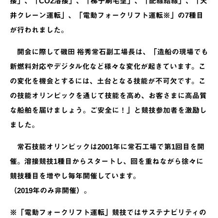
接」、「CO2溶接」、「梯子刷毛塗」、「配線結線」、「天
井クレーン運転」、「電動フォークリフト運転※」の7種目
が行われました。
開会に際して磯田 裕秀常石副工場長は、「造船の現場でも
新燃料対応やデジタル化など様々な変化が起きています。こ
の変化を機会とするには、土台となる技能が不可欠です。こ
の技能オリンピックを通じて技能を高め、お客さまに高品質
な船舶を届けましょう。ご安全に！」と競技参加者を激励し
ました。
常石技能オリンピックは2001年に常石工場で第1回目を開
催。溶接競技1種目からスタートし、回を重ねながら徐々に
競技種目を増やし毎年開催しています。
（2019年のみ非開催）。
※「電動フォークリフト運転」競技ではサステナビリティの