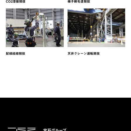
CO2溶接競技
梯子刷毛塗競技
配線結線競技
天井クレーン運転競技