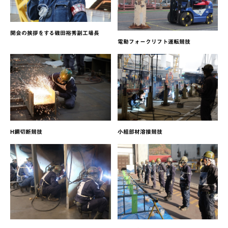
開会の挨拶をする磯田裕秀副工場長
電動フォークリフト運転競技
H鋼切断競技
小組部材溶接競技