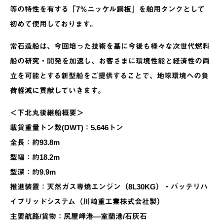
等の特性を有する「7％ニッケル鋼板」を舶用タンクとして
初めて使用しております。
常石造船は、今回培った技術を基に今後も様々な次世代燃料
船の研究・開発を加速し、お客さまに環境性能と経済性の両
立を可能とする新型船をご提供することで、地球環境への負
荷軽減に貢献していきます。
＜下北丸後継船概要＞
載貨重量トン数(DWT)：5,646トン
全長：約93.8m
型幅：約18.2m
型深：約9.9m
推進装置：天然ガス専焼エンジン（8L30KG）・バッテリハ
イブリッドシステム（川崎重工業株式会社製）
主要航路/貨物：尻屋岬港―室蘭港/石灰石