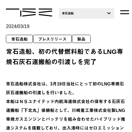
常石造船
2024/03/19
常石造船
プレスリリース
製品
常石造船、初の代替燃料船であるLNG専
焼石灰石運搬船の引渡しを完了
常石造船株式会社は、3月19日当社にとって初のLNG専焼石
灰石運搬船の引渡しを行いました。
本船はＮＳユナイテッド内航海運株式会社の保有する石灰石
運搬船「下北丸」後継船として、川崎重工業株式会社製LNG
専焼ガスエンジンとバッテリを組み合わせたハイブリッド推
進システムを搭載しており、出入港時にはゼロエミッション