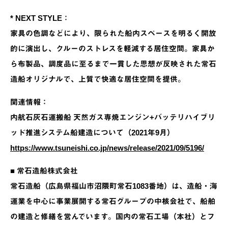
* NEXT STYLE：
家具の色調などにより、限られた船内スペースを明るく開放
的に演出し、クルーのストレスを軽減する居住空間。家具か
ら布製品、調度品に至るまで一貫した思想が反映された常石
造船オリジナルで、上質で快適な居住空間を提供。
関連情報：
内航石灰石運搬船 天然ガス専焼エンジン+バッテリハイブリ
ッド推進システム船建造について（2021年9月）
https://www.tsuneishi.co.jp/news/release/2021/09/5196/
■ 常石造船株式会社
常石造船（広島県福山市沼隈町常石1083番地）は、造船・海
運業を中心に事業展開する常石グループの中核会社で、船舶
の建造と修繕を営んでいます。国内の常石工場（本社）とフ