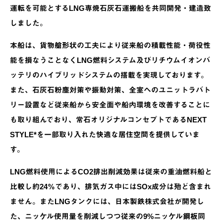
運転を可能とするLNG専焼石灰石運搬船を共同開発・建造致
しました。
本船は、貨物艙形状の工夫により従来船の積載性能・荷役性
能を損なうことなくLNG燃料システム及びリチウムイオンバ
ッテリのハイブリッドシステムの搭載を実現しております。
また、石灰石粉塵対策や振動対策、全室へのユニットラバト
リー設置など従来船から安全面や船内環境を改善することに
も取り組んでおり、常石オリジナルコンセプトであるNEXT
STYLE*を一部取り入れた快適な居住空間を提供していま
す。
LNG燃料使用によるCO2排出削減効果は従来の重油燃料船と
比較し約24％であり、排気ガス中にはSOx成分は殆ど含まれ
ません。またLNGタンクには、日本製鉄株式会社が開発し
た、ニッケル使用量を削減しつつ従来の9%ニッケル鋼板同