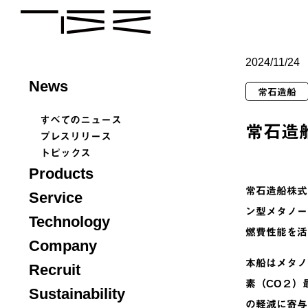
2024/11/24
News
常石造船
すべてのニュース
常石造
プレスリリース
トピックス
Products
常石造船株式
Service
ン型メタノール
Technology
燃費性能を活
Company
本船はメタノ
Recruit
素（CO２）
Sustainability
の軽減に寄与