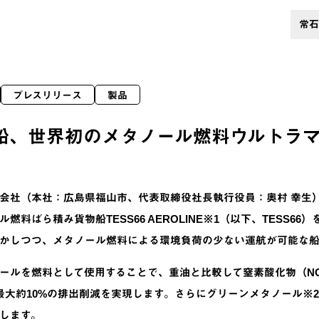
常石
プレスリリース
製品
船、世界初のメタノール燃料ウルトラ
会社（本社：広島県福山市、代表取締役社長執行役員：奥村 幸生）は、
燃料ばら積み貨物船TESS66 AEROLINE※1（以下、TESS6
かしつつ、メタノール燃料による環境負荷の少ない運航が可能な船舶
ールを燃料として使用することで、重油と比較して窒素酸化物（NOx
最大約10%の排出削減を実現します。さらにグリーンメタノール※
します。