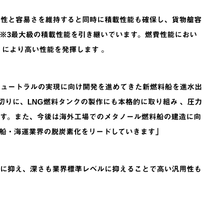
全性と容易さを維持すると同時に積載性能も確保し、貨物艙容
マックス※3最大級の積載性能を引き継いでいます。燃費性能におい
」により高い性能を発揮します 。
ニュートラルの実現に向け開発を進めてきた新燃料船を進水出
切りに、LNG燃料タンクの製作にも本格的に取り組み 、圧力
す。また、今後は海外工場でのメタノール燃料船の建造に向
船・海運業界の脱炭素化をリードしていきます」
幅に抑え、深さも業界標準レベルに抑えることで高い汎用性も