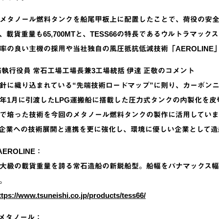
メタノール燃料タンクを船尾甲板上に配置したことで、荷役の安
0㎥、載貨重量も65,700MTと、TESS66の特長であるウルトラ
率の良い主機の採用や当社独自の風圧抵抗低減技術「AEROLINE
務執行役員 常石工場工場長兼3工場統括 伊達 正敬のコメント
針に織り込まれている“先端技術ロードマップ”に則り、カーボン
年1月に引渡したLPG運搬船に搭載した圧力式タンクの内製化を皮
で培った技術を今回のメタノール燃料タンクの製作に活用していま
企業への技術展開と連携を更に強化し、環境に優しい企業として造
 AEROLINE：
大級の載貨重量を誇る常石造船の新鋭船型。船幅をパナマックス
。
ttps://www.tsuneishi.co.jp/products/tess66/
ンメタノール：