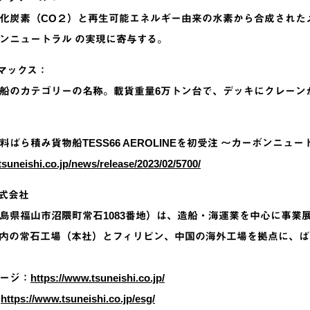
化炭素（CO２）と再生可能エネルギー由来の水素から合成された
ンニュートラル の実現に寄与する。
ラマックス：
船のカテゴリーの名称。載貨重量6万トン台で、デッキにクレーン
料ばら積み貨物船TESS66 AEROLINEを初受注 ～カーボンニ
tsuneishi.co.jp/news/release/2023/02/5700/
株式会社
島県福山市沼隈町常石1083番地）は、造船・海運業を中心に事業
内の常石工場（本社）とフィリピン、中国の海外工場を拠点に、ば
ージ：
https://www.tsuneishi.co.jp/
：
https://www.tsuneishi.co.jp/esg/