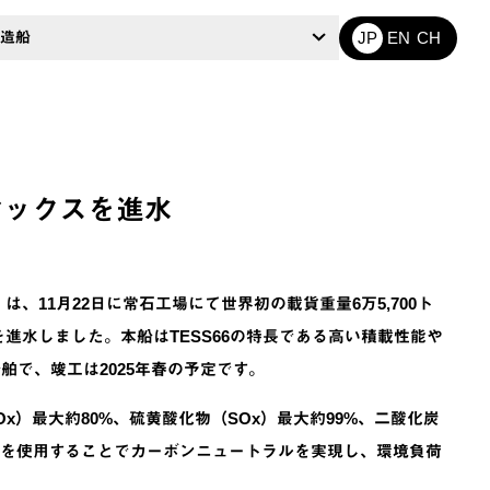
造船
JP
EN
CH
マックスを進水
11月22日に常石工場にて世界初の載貨重量6万5,700ト
6）を進水しました。本船はTESS66の特長である高い積載性能や
で、竣工は2025年春の予定です。
）最大約80%、硫黄酸化物（SOx）最大約99%、二酸化炭
2を使用することでカーボンニュートラルを実現し、環境負荷