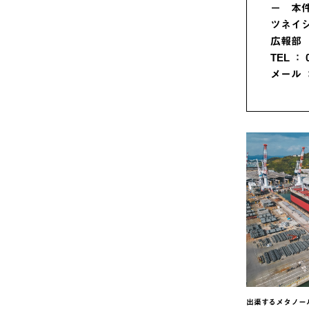
－ 本
ツネイ
広報部
TEL ： 0
メール ：p
出渠するメタノー