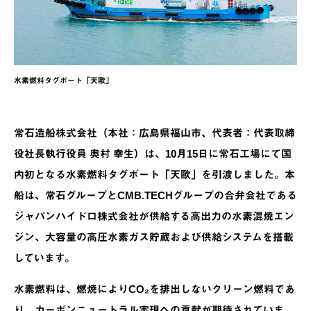
水素燃料タグボート「天歐」
常石造船株式会社（本社：広島県福山市、代表者：代表取締
役社長執行役員 奥村 幸生）は、10月15日に常石工場にて国
内初となる水素燃料タグボート「天歐」を引渡しました。本
船は、常石グループとCMB.TECHグループの合弁会社である
ジャパンハイドロ株式会社が供給する高出力の水素混焼エン
ジン、大容量の高圧水素ガス貯蔵および供給システムを搭載
しています。
水素燃料は、燃焼によりCO₂を排出しないクリーン燃料であ
り、カーボンニュートラル実現への貢献が期待されていま