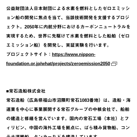
公益財団法人日本財団による水素を燃料としたゼロエミッシ
ョン船の開発に焦点を当て、当該技術開発を支援するプロジ
ェクト。2050年に内航分野におけるカーボンニュートラルを
実現するため、世界に先駆けて水素を燃料とした船舶（ゼロ
エミッション船）を開発し、実証実験を行います。
プロジェクトサイト：
https://www.nippon-
foundation.or.jp/what/projects/zeroemission2050
■常石造船株式会社
常石造船（広島県福山市沼隈町常石1083番地）は、造船・海
運業を中心に事業展開する常石グループの中核会社で、船舶
の建造と修繕を営んでいます。国内の常石工場（本社）とフ
ィリピン、中国の海外工場を拠点に、ばら積み貨物船、コン
テナ運搬船、タンカーなどを建造しています。