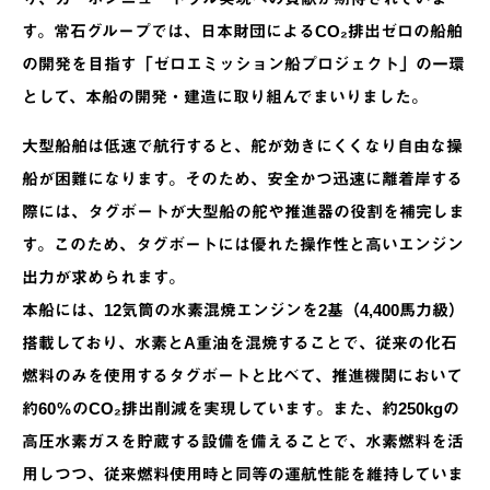
す。常石グループでは、日本財団によるCO₂排出ゼロの船舶
の開発を目指す「ゼロエミッション船プロジェクト」の一環
として、本船の開発・建造に取り組んでまいりました。
大型船舶は低速で航行すると、舵が効きにくくなり自由な操
船が困難になります。そのため、安全かつ迅速に離着岸する
際には、タグボートが大型船の舵や推進器の役割を補完しま
す。このため、タグボートには優れた操作性と高いエンジン
出力が求められます。
本船には、12気筒の水素混焼エンジンを2基（4,400馬力級）
搭載しており、水素とA重油を混焼することで、従来の化石
燃料のみを使用するタグボートと比べて、推進機関において
約60％のCO₂排出削減を実現しています。また、約250kgの
高圧水素ガスを貯蔵する設備を備えることで、水素燃料を活
用しつつ、従来燃料使用時と同等の運航性能を維持していま