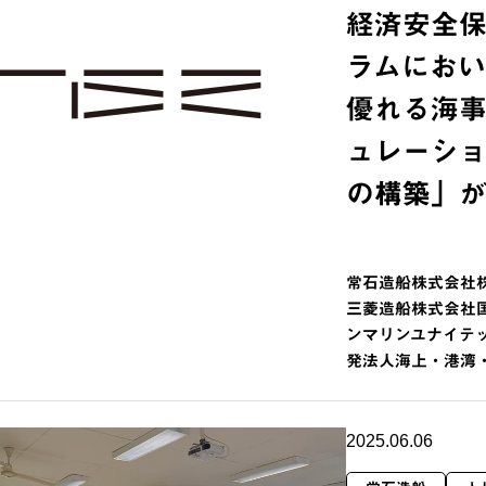
経済安全
ラムにお
優れる海
ュレーシ
の構築」
常石造船株式会社
三菱造船株式会社
ンマリンユナイテ
発法人海上・港湾
2025.06.06