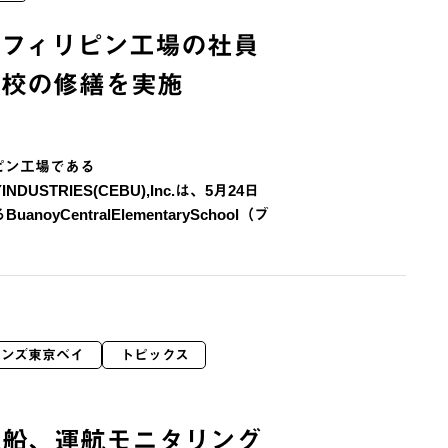
 フィリピン工場の社員
学校の修繕を実施
ピン工場である
YINDUSTRIES(CEBU),Inc.は、5月24日
noyCentralElementarySchool（ブ
ョンズ東京ベイ
トピックス
造船、運航モニタリング