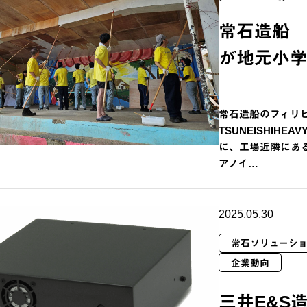
常石造船
が地元小
常石造船のフィリ
TSUNEISHIHEAV
に、工場近隣にあるBua
アノイ…
2025.05.30
常石ソリューシ
企業動向
三井E&S