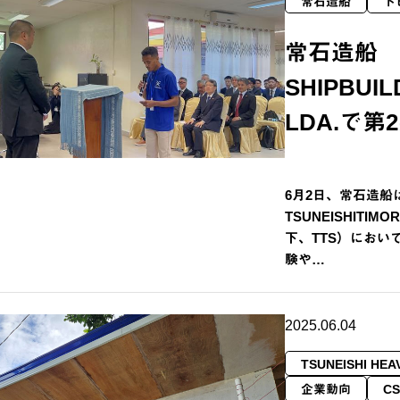
常石造船
ト
常石造船 TS
SHIPBUIL
LDA.で
6月2日、常石造
TSUNEISHITIMO
下、TTS）におい
験や…
2025.06.04
TSUNEISHI HEA
企業動向
CS