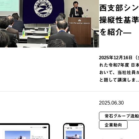
西支部シン
操縦性基
を紹介―
2025年12月16日
れた令和7年度 日
おいて、当社社員
と題して講演しま
2025.06.30
常石グループ造船
企業動向