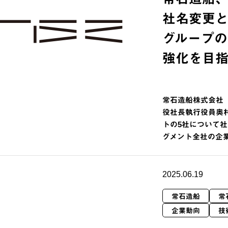
社名変更
グループ
強化を目指
常石造船株式会社
役社長執行役員奥村
トの5社について
グメント全社の企
2025.06.19
常石造船
常
企業動向
技