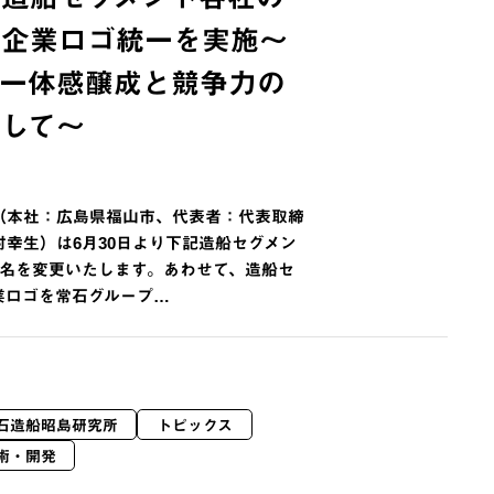
と企業ロゴ統一を実施〜
の一体感醸成と競争力の
して〜
（本社：広島県福山市、代表者：代表取締
幸生）は6月30日より下記造船セグメン
社名を変更いたします。あわせて、造船セ
業ロゴを常石グループ…
石造船昭島研究所
トピックス
術・開発