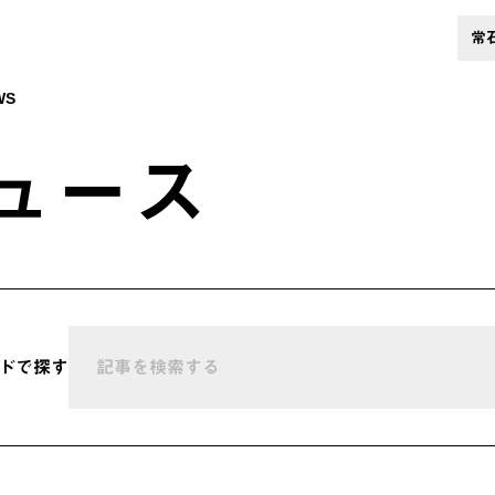
常
WS
ュース
ドで探す