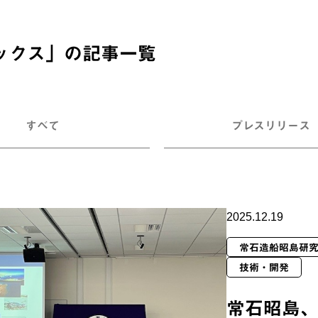
ックス
」の記事一覧
すべて
プレスリリース
2025.12.19
常石造船昭島研
技術・開発
常石昭島、