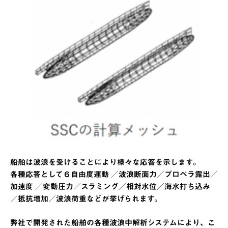
船舶は波浪を受けることにより様々な応答を示します。
各種応答として６自由度運動 ／波浪断面力／プロペラ露出／
加速度 ／変動圧力／スラミング／相対水位／海水打ち込み
／抵抗増加／波浪荷重などが挙げられます。
弊社で開発された船舶の各種波浪中解析システムにより、こ