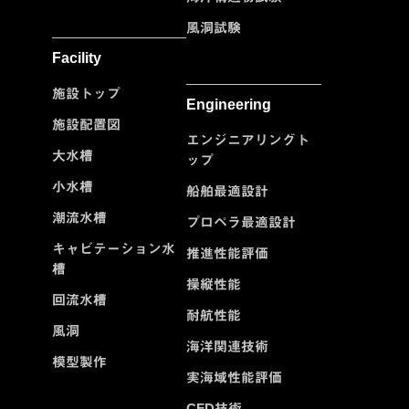
風洞試験
Facility
施設トップ
Engineering
施設配置図
エンジニアリングト
大水槽
ップ
小水槽
船舶最適設計
潮流水槽
プロペラ最適設計
キャビテーション水
推進性能評価
槽
操縦性能
回流水槽
耐航性能
風洞
海洋関連技術
模型製作
実海域性能評価
CFD技術