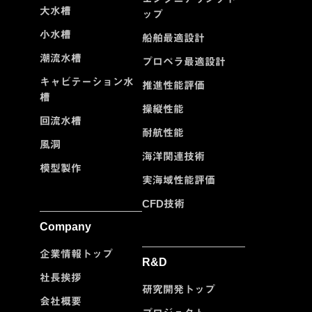
大水槽
ップ
小水槽
船舶最適設計
潮流水槽
プロペラ最適設計
キャビテーション水
推進性能評価
槽
操縦性能
回流水槽
耐航性能
風洞
海洋関連技術
模型製作
実海域性能評価
CFD技術
Company
企業情報トップ
R&D
社長挨拶
研究開発トップ
会社概要