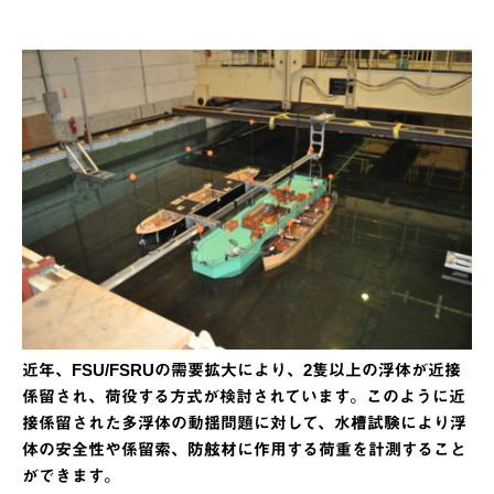
近年、FSU/FSRUの需要拡大により、2隻以上の浮体が近接
係留され、荷役する方式が検討されています。このように近
接係留された多浮体の動揺問題に対して、水槽試験により浮
体の安全性や係留索、防舷材に作用する荷重を計測すること
ができます。