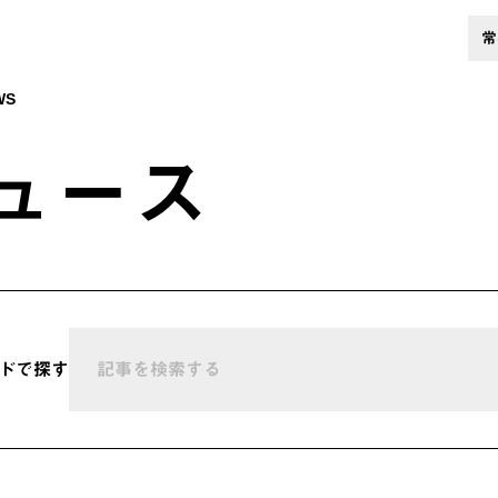
常
WS
ュース
ドで探す