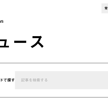
常
WS
ュース
ドで探す