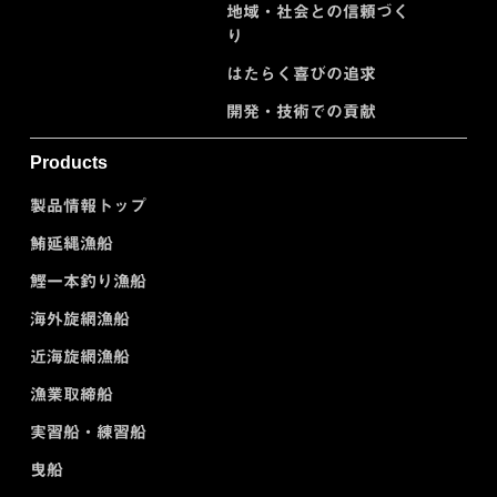
地域・社会との信頼づく
り
はたらく喜びの追求
開発・技術での貢献
Products
製品情報トップ
鮪延縄漁船
鰹一本釣り漁船
海外旋網漁船
近海旋網漁船
漁業取締船
実習船・練習船
曳船