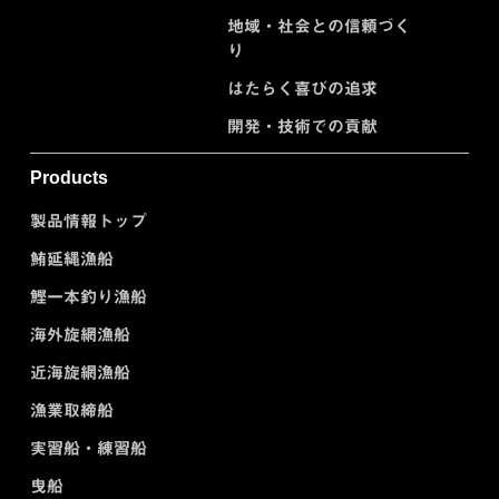
地域・社会との信頼づく
り
はたらく喜びの追求
開発・技術での貢献
Products
製品情報トップ
鮪延縄漁船
鰹一本釣り漁船
海外旋網漁船
近海旋網漁船
漁業取締船
実習船・練習船
曳船