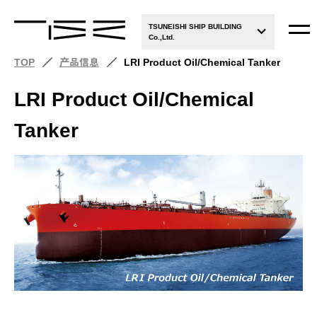
TSUNEISHI SHIP BUILDING
Co.,Ltd.
TOP
产品信息
LRI Product Oil/Chemical Tanker
LRI Product Oil/Chemical
Tanker