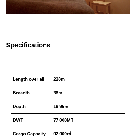
Specifications
Length over all
228m
Breadth
38m
Depth
18.95m
DWT
77,000MT
Cargo Capacity
92,000㎥