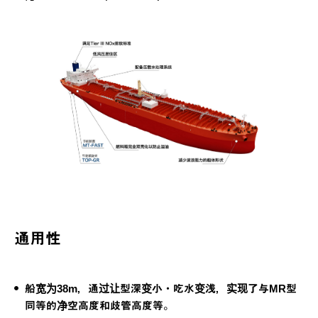
M
T
T
O
-
P
F
-
A
通用性
G
S
R
T
船宽为38m，通过让型深变小・吃水变浅，实现了与MR型
同等的净空高度和歧管高度等。