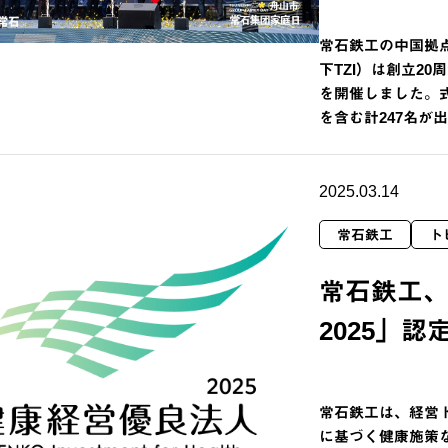
常石鉄工の中国拠
下TZI）は創立2
を開催しました。
を含む計247名が
2025.03.14
常石鉄工
ト
常石鉄工
2025」認
常石鉄工は、経営
に基づく健康施策