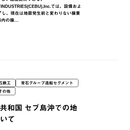
YINDUSTRIES(CEBU),Inc.では、設備およ
了し、現在は地震発生前と変わりない操業
場内の操…
石鉄工
常石グループ造船セグメント
その他
共和国 セブ島沖での地
ついて