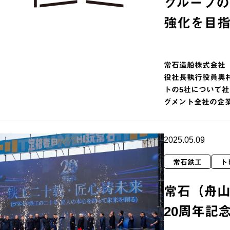
グループ
強化を目指
常石造船株式会社
役社長執行役員奥村
トの5社について
グメント全社の企
2025.05.09
常石鉄工
ト
常石（舟
20周年記