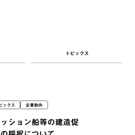
トピックス
ピックス
企業動向
ミッション船等の建造促
への採択について