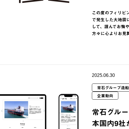
この度のフィリピ
で発生した大地震
して、謹んでお悔
方々に心よりお見
2025.06.30
常石グループ造船
企業動向
常石グルー
本国内9社