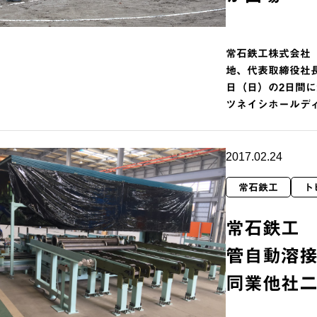
常石鉄工株式会社（
地、代表取締役社長：
日（日）の2日間に
ツネイシホールデ
2017.02.24
常石鉄工
ト
常石鉄工
管自動溶
同業他社