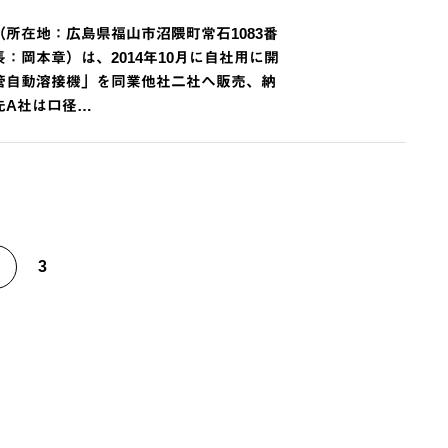
所在地：広島県福山市沼隈町常石1083番
：岡本章）は、2014年10月に自社用に開
管自動溶接機」を同業他社二社へ販売、納
先A社は口径…
3