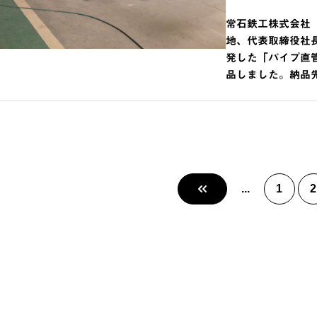
常石鉄工株式会社（
地、代表取締役社長
発した「パイプ直
品しました。納品
«
...
1
2