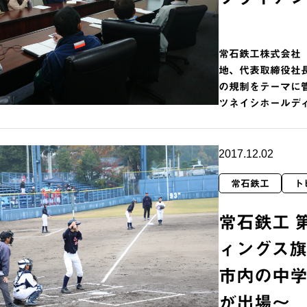
常石鉄工株式会社（
地、代表取締役社長
の規制をテーマに
ツネイシホールデ
2017.12.02
常石鉄工
ト
常石鉄工 
ィングス旗
市内の中学
が出場～