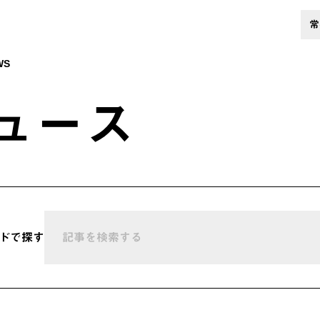
常
WS
ュース
ドで探す