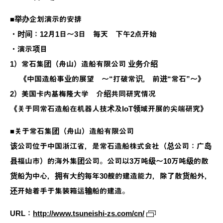
■举办企划演示的安排
・时间：12月1日～3日 每天 下午2点开始
・演示项目
1）常石集团（舟山）造船有限公司 业务介绍
《中国造船事业的展望 ～“打破常识， 前进“常石”～》
2）美国卡内基梅隆大学 介绍共同研究情况
《关于同常石造船在机器人技术及IoT领域开展的尖端研究》
■关于常石集团（舟山）造船有限公司
该公司位于中国浙江省，是常石造船株式会社（总公司：广岛
县福山市）的海外集团公司。公司以3万吨级～10万吨级的散
货船为中心，拥有大约每年30艘的建造能力，除了散货船外，
还开始着手于集装箱运输船的建造。
URL：
http://www.tsuneishi-zs.com/cn/