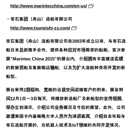
http://www.marintecchina.com/en-us/
・常石集团（舟山）造船有限公司
http://www.tsuneishi-zs.com/
常石集团（舟山）造船有限公司自2003年成立以来，与常石造
船日本总部携手合作，提供各种应对市场需求的船舶。首次参
展“Marintec China 2015”的展台内，介绍拥有丰富建造实绩
的散装货船及集装箱运输船，以及为扩大造船种类而开发的新
船型。
展台采用2层结构，宽敞的洽谈空间迎接客户的到来。展会期
间12月1日～3日每天，将播放新造船厂及新船型的宣传视频，
举办企划演示，介绍公司业务概况及今后的展望。此外，公司
邀请美国卡内基梅隆大学人员作为演讲嘉宾，介绍自去年起与
常石造船开展的，在机器人技术及IoT领域的共同开发情况。