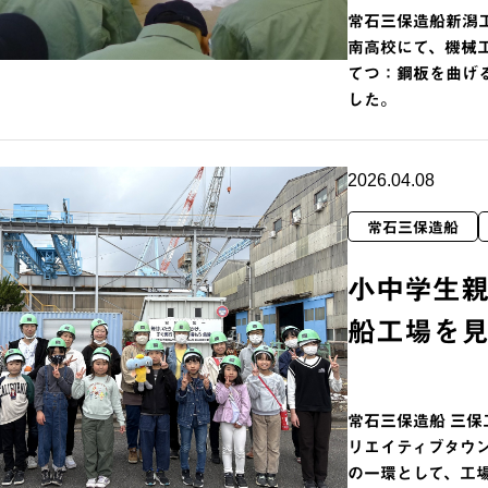
常石三保造船新潟工
南高校にて、機械工
てつ：鋼板を曲げ
した。
2026.04.08
常石三保造船
小中学生
船工場を
常石三保造船 三保
リエイティブタウ
の一環として、工