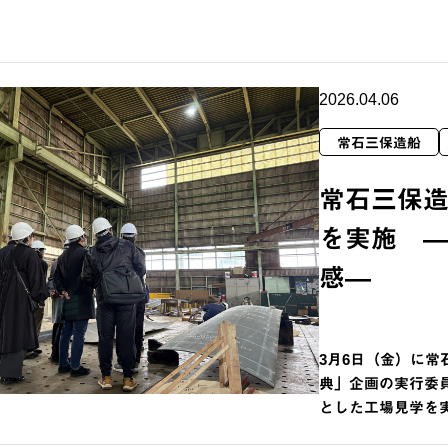
2026.04.06
常石三保造船
常石三保
を実施 
感―
3月6日（金）に常
典」企画の実行委
とした工場見学を