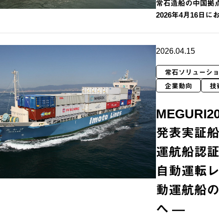
常石造船の中国拠点に
2026年4月16日
2026.04.15
常石ソリューシ
企業動向
技
MEGURI
発表実証船
運航船認証
自動運転レ
動運航船
へ —