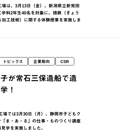
場は、3月13日（金）、新潟県立新発田
学科2年生40名を対象に、撓鉄（ぎょう
る加工技術）に関する体験授業を実施しま
トピックス
企業動向
CSR
親子が常石三保造船で造
見学！
工場では3月30日（月）、静岡市子どもク
ン「ま・あ・る」の仕事・ものづくり講座
場見学を実施しました。