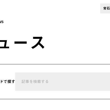
常石
WS
ュース
ドで探す