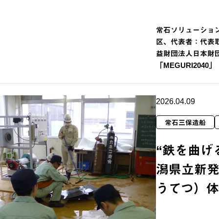
常石ソリューショ
区、代表者：代表
益財団法人日本財
「MEGURI2040
2026.04.09
常石三保造船
“鉄を曲げ
潟県立新
うてつ）