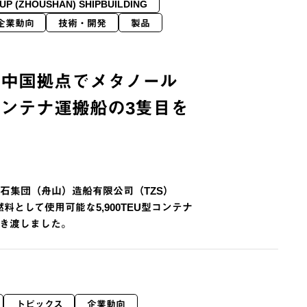
UP (ZHOUSHAN) SHIPBUILDING
企業動向
技術・開発
製品
 中国拠点でメタノール
ンテナ運搬船の3隻目を
常石集団（舟山）造船有限公司（TZS）
料として使用可能な5,900TEU型コンテナ
引き渡しました。
トピックス
企業動向