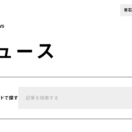
常石
WS
ュース
ドで探す