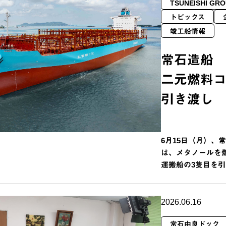
TSUNEISHI GRO
トピックス
竣工船情報
常石造船
二元燃料コ
引き渡し
6月15日（月）、
は、メタノールを燃
運搬船の3隻目を
2026.06.16
常石由良ドック