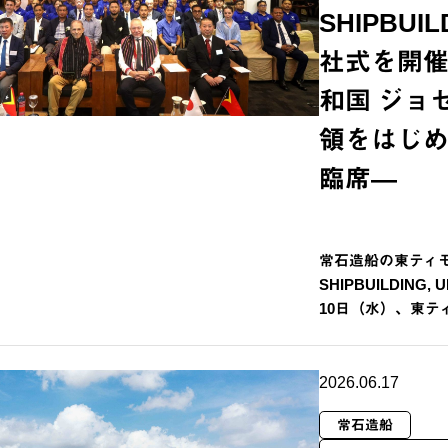
SHIPBU
社式を開
和国 ジョ
領をはじ
臨席―
常石造船の東ティモー
SHIPBUILDING,
10日（水）、東
2026.06.17
常石造船