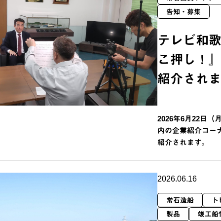
告知・募集
テレビ和歌
こ押し！
紹介され
2026年6月22日
内の企業紹介コー
紹介されます。
2026.06.16
常石造船
ト
製品
竣工船