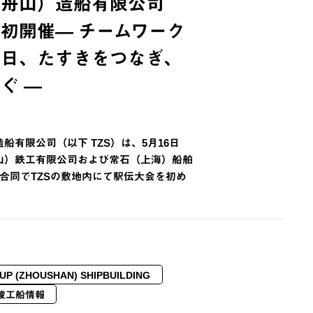
（舟山）造船有限公司
初開催― チームワーク
一日、たすきをつなぎ、
ぐ ―
船有限公司（以下 TZS）は、5月16日
山）鉄工有限公司および常石（上海）船舶
合同でTZSの敷地内にて駅伝大会を初め
UP (ZHOUSHAN) SHIPBUILDING
竣工船情報