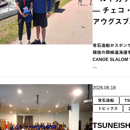
― チェコ
アウグスブ
常石造船がスポン
競技の岡﨑遥海選手が
CANOE SLALOM
…
2026.06.18
常石造船
TS
トピックス
TSUNEISH