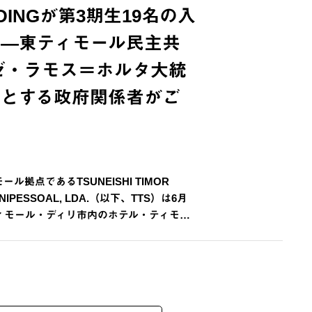
ILDINGが第3期生19名の入
催―東ティモール民主共
ゼ・ラモス＝ホルタ大統
めとする政府関係者がご
ル拠点であるTSUNEISHI TIMOR
 UNIPESSOAL, LDA.（以下、TTS）は6月
ティモール・ディリ市内のホテル・ティモ…