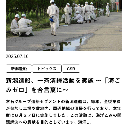
2025.07.16
新潟造船
トピックス
CSR
新潟造船、一斉清掃活動を実施 ～「海ご
みゼロ」を合言葉に～
常石グループ造船セグメントの新潟造船は、毎年、全従業員
が参加し工場や敷地内、周辺地域の清掃を行っており、本年
度は６月２７日に実施しました。この活動は、海洋ごみの問
題解決への貢献を目的としています。海洋…