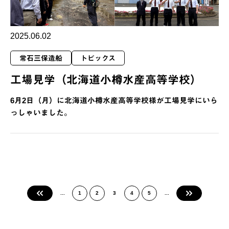
2025.06.02
常石三保造船
トピックス
工場見学（北海道小樽水産高等学校）
6月2日（月）に北海道小樽水産高等学校様が工場見学にいら
っしゃいました。
«
...
1
2
3
4
5
...
»